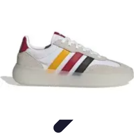
Best Fun Activities
Activités en Plein Air
Famille
Activités de Groupe
Activités
Extrêmes
Activités Créatives
Best Fun Activities