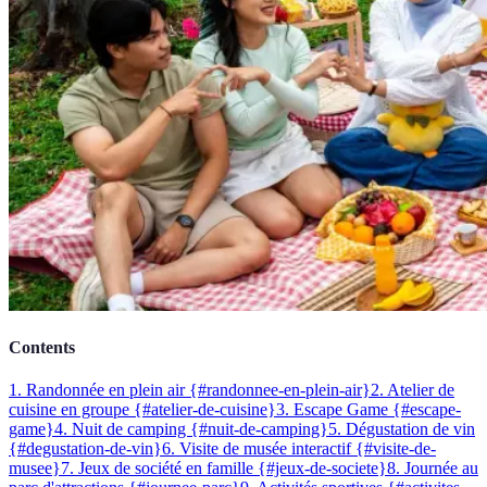
Contents
1. Randonnée en plein air {#randonnee-en-plein-air}
2. Atelier de
cuisine en groupe {#atelier-de-cuisine}
3. Escape Game {#escape-
game}
4. Nuit de camping {#nuit-de-camping}
5. Dégustation de vin
{#degustation-de-vin}
6. Visite de musée interactif {#visite-de-
musee}
7. Jeux de société en famille {#jeux-de-societe}
8. Journée au