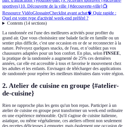
parc d'attractions {#journee-parc}
9. Activités sportives {#activites-
sportives}
10. Découverte de la ville {#decouverte-ville}
📺
Ressource Vidéo
Glossaire
Checklist avant achat
🧠 Quiz rapide :
Quel est votre type d'activité week-end préféré ?
Contents
(
14
sections
)
La randonnée est l'une des meilleures activités pour profiter du
grand air. Que vous choisissiez une balade facile en famille ou un
sentier plus difficile, c'est une occasion en or de se reconnecter à la
nature. Prévoyez quelques snacks, de l'eau, et n’oubliez pas vos
chaussures adaptées pour un bon confort. En plus, selon
l'INSEE
,
la pratique de la randonnée a augmenté de 25% ces dernières
années, car elle est accessible à tous et favorise le mouvement chez
les adultes et les enfants. Envisagez de télécharger des applications
de randonnée pour repérer les meilleurs itinéraires dans votre région.
2. Atelier de cuisine en groupe {#atelier-
de-cuisine}
Rien ne rapproche plus les gens qu'un bon repas. Participer à un
atelier de cuisine en groupe peut transformer un week-end ordinaire
en une expérience mémorable. Qu'il s'agisse de cuisine italienne,
asiatique, ou même végétalienne, ces ateliers offrent non seulement
des recettes délicieuses à emporter, mais également une occasion de