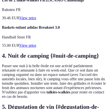
Lot de 2 talkie-walkies FR115CAMO Camouflage
Rakuten FR
39.46
EUR
View price
Baskets enfant adidas Breaknet 3.0
Handball Store FR
55.00
EUR
View price
4. Nuit de camping {#nuit-de-camping}
Passer une nuit à la belle étoile est une activité parfaitement
relaxante et amusante à faire en week-end. Que ce soit dans un
camping organisé ou dans un espace naturel (avec l'accord des
autorités locales, bien sûr), le camping vous offre une pause loin du
tumulte quotidien. Installer une tente, faire des grillades et écouter le
bruit des animaux nocturnes sont autant d'expériences précieuses.
N'oubliez pas d'apporter vos
talkies-walkies
pour rester en contact
en cas de besoin.
5. Dégustation de vin {#degustation-de-