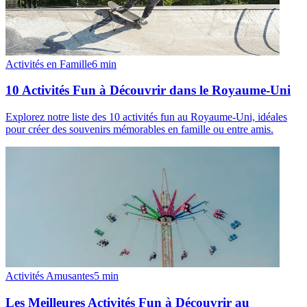
Activités en Famille
6
min
10 Activités Fun à Découvrir dans le Royaume-Uni
Explorez notre liste des 10 activités fun au Royaume-Uni, idéales
pour créer des souvenirs mémorables en famille ou entre amis.
Activités Amusantes
5
min
Les Meilleures Activités Fun à Découvrir au