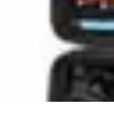
Best Fun Activities
Activités en Plein Air
Famille
Activités de Groupe
Activités Extrêmes
A
Best Fun Activities