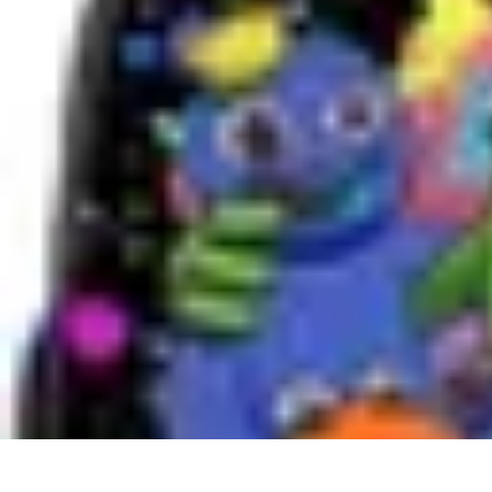
Best Fun Activities
Activités en Plein Air
Famille
Activités de Groupe
Activités Extrêmes
A
Best Fun Activities