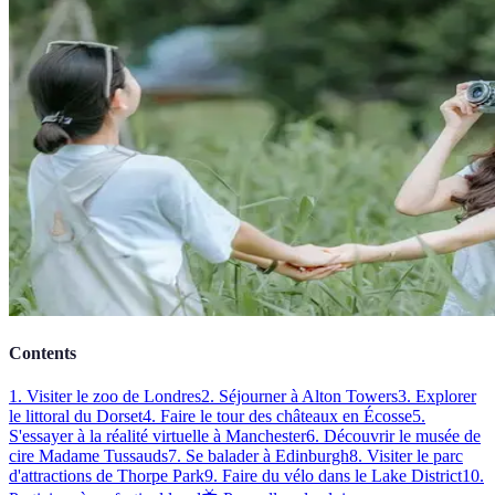
Contents
1. Visiter le zoo de Londres
2. Séjourner à Alton Towers
3. Explorer
le littoral du Dorset
4. Faire le tour des châteaux en Écosse
5.
S'essayer à la réalité virtuelle à Manchester
6. Découvrir le musée de
cire Madame Tussauds
7. Se balader à Edinburgh
8. Visiter le parc
d'attractions de Thorpe Park
9. Faire du vélo dans le Lake District
10.