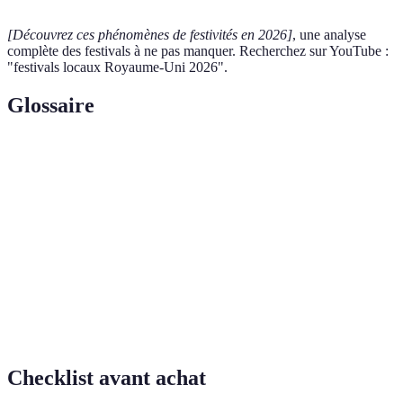
[Découvrez ces phénomènes de festivités en 2026]
, une analyse
complète des festivals à ne pas manquer. Recherchez sur YouTube :
"festivals locaux Royaume-Uni 2026".
Glossaire
Terme
Définition
Réalité
Technologie immersive permettant une expérience
Virtuelle
virtuellement simulée.
Patrimoine
Sites reconnus par l'UNESCO pour leur valeur
Mondial
universelle.
Excursion
Sortie à but récréatif, souvent en groupe.
Checklist avant achat