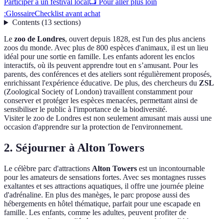
Participer à un festival local
📺 Pour aller plus loin
:
Glossaire
Checklist avant achat
Contents
(
13
sections
)
Le
zoo de Londres
, ouvert depuis 1828, est l'un des plus anciens
zoos du monde. Avec plus de 800 espèces d'animaux, il est un lieu
idéal pour une sortie en famille. Les enfants adorent les enclos
interactifs, où ils peuvent apprendre tout en s’amusant. Pour les
parents, des conférences et des ateliers sont régulièrement proposés,
enrichissant l'expérience éducative. De plus, des chercheurs du
ZSL
(Zoological Society of London) travaillent constamment pour
conserver et protéger les espèces menacées, permettant ainsi de
sensibiliser le public à l'importance de la biodiversité.
Visiter le zoo de Londres est non seulement amusant mais aussi une
occasion d'apprendre sur la protection de l'environnement.
2. Séjourner à Alton Towers
Le célèbre parc d'attractions
Alton Towers
est un incontournable
pour les amateurs de sensations fortes. Avec ses montagnes russes
exaltantes et ses attractions aquatiques, il offre une journée pleine
d'adrénaline. En plus des manèges, le parc propose aussi des
hébergements en hôtel thématique, parfait pour une escapade en
famille. Les enfants, comme les adultes, peuvent profiter de