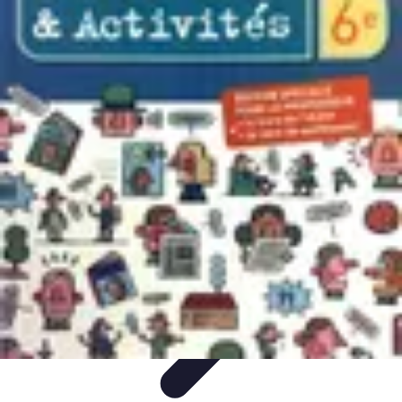
Best Fun Activities
Activités en Plein Air
Famille
Activités de Groupe
Activités
Extrêmes
Activités Créatives
Best Fun Activities