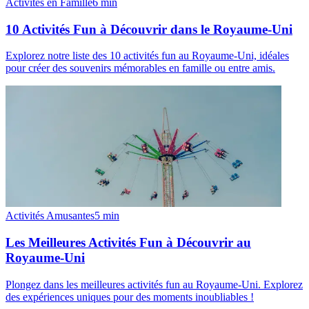
Activités en Famille
6
min
10 Activités Fun à Découvrir dans le Royaume-Uni
Explorez notre liste des 10 activités fun au Royaume-Uni, idéales
pour créer des souvenirs mémorables en famille ou entre amis.
Activités Amusantes
5
min
Les Meilleures Activités Fun à Découvrir au
Royaume-Uni
Plongez dans les meilleures activités fun au Royaume-Uni. Explorez
des expériences uniques pour des moments inoubliables !