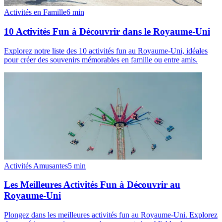
Activités en Famille
6
min
10 Activités Fun à Découvrir dans le Royaume-Uni
Explorez notre liste des 10 activités fun au Royaume-Uni, idéales
pour créer des souvenirs mémorables en famille ou entre amis.
Activités Amusantes
5
min
Les Meilleures Activités Fun à Découvrir au
Royaume-Uni
Plongez dans les meilleures activités fun au Royaume-Uni. Explorez