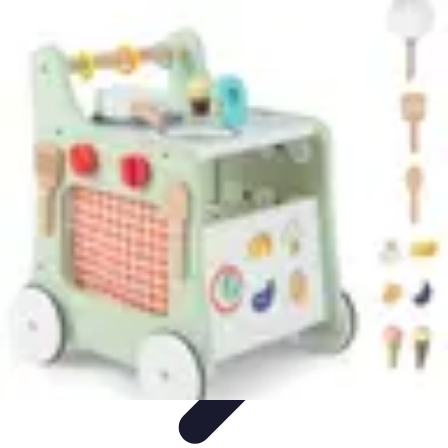
Best Fun Activities
Activités en Plein Air
Famille
Activités de Groupe
Activités
Extrêmes
Activités Créatives
Best Fun Activities