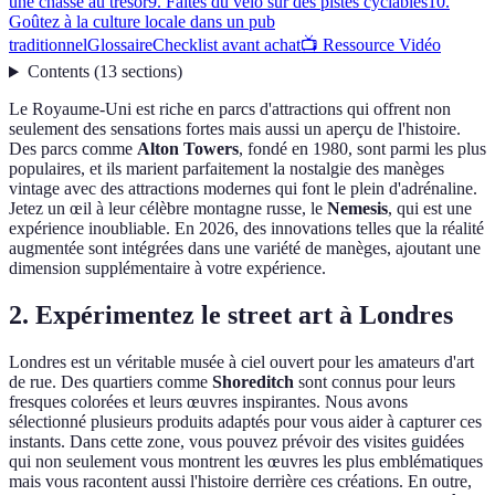
une chasse au trésor
9. Faites du vélo sur des pistes cyclables
10.
Goûtez à la culture locale dans un pub
traditionnel
Glossaire
Checklist avant achat
📺 Ressource Vidéo
Contents
(
13
sections
)
Le Royaume-Uni est riche en parcs d'attractions qui offrent non
seulement des sensations fortes mais aussi un aperçu de l'histoire.
Des parcs comme
Alton Towers
, fondé en 1980, sont parmi les plus
populaires, et ils marient parfaitement la nostalgie des manèges
vintage avec des attractions modernes qui font le plein d'adrénaline.
Jetez un œil à leur célèbre montagne russe, le
Nemesis
, qui est une
expérience inoubliable. En 2026, des innovations telles que la réalité
augmentée sont intégrées dans une variété de manèges, ajoutant une
dimension supplémentaire à votre expérience.
2. Expérimentez le street art à Londres
Londres est un véritable musée à ciel ouvert pour les amateurs d'art
de rue. Des quartiers comme
Shoreditch
sont connus pour leurs
fresques colorées et leurs œuvres inspirantes. Nous avons
sélectionné plusieurs produits adaptés pour vous aider à capturer ces
instants. Dans cette zone, vous pouvez prévoir des visites guidées
qui non seulement vous montrent les œuvres les plus emblématiques
mais vous racontent aussi l'histoire derrière ces créations. En outre,