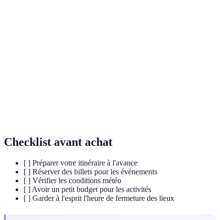
Terme
Définition
Street
Forme d'art public qui utilise l'espace urbain comme
Art
toile.
Boisson alcoolisée à base de pommes, populaire au
Cider
Royaume-Uni.
Morris
Danse traditionnelle anglaise impliquant des éléments
Dancing
de musique et de mouvements rythmés.
Checklist avant achat
[ ] Préparer votre itinéraire à l'avance
[ ] Réserver des billets pour les événements
[ ] Vérifier les conditions météo
[ ] Avoir un petit budget pour les activités
[ ] Garder à l'esprit l'heure de fermeture des lieux