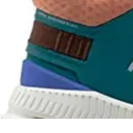
Best Fun Activities
Activités en Plein Air
Famille
Activités de Groupe
Activités Extrêmes
A
Best Fun Activities