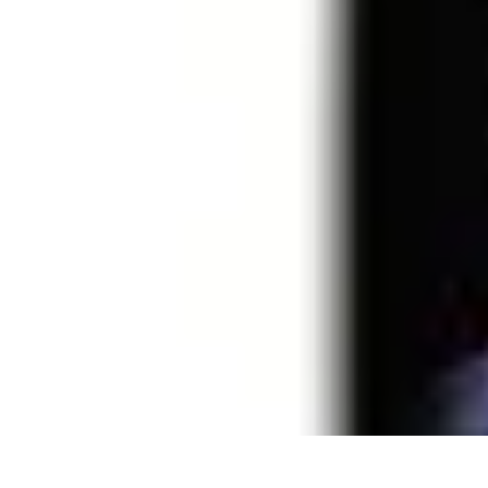
Best Fun Activities
Activités en Plein Air
Famille
Activités de Groupe
Activités Extrêmes
A
Best Fun Activities