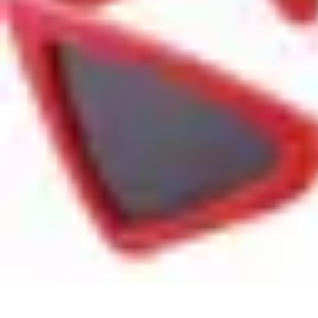
Best Fun Activities
Activités en Plein Air
Famille
Activités de Groupe
Activités Extrêmes
A
Best Fun Activities