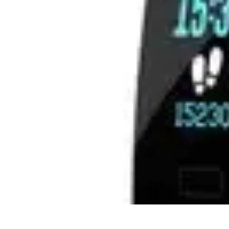
Best Fun Activities
Activités en Plein Air
Famille
Activités de Groupe
Activités Extrêmes
A
Best Fun Activities