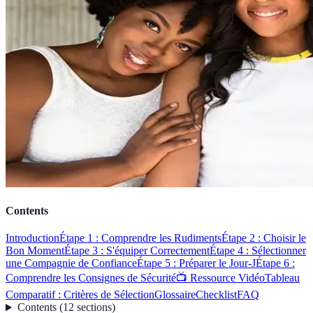
Contents
Introduction
Étape 1 : Comprendre les Rudiments
Étape 2 : Choisir le
Bon Moment
Étape 3 : S'équiper Correctement
Étape 4 : Sélectionner
une Compagnie de Confiance
Étape 5 : Préparer le Jour-J
Étape 6 :
Comprendre les Consignes de Sécurité
📺 Ressource Vidéo
Tableau
Comparatif : Critères de Sélection
Glossaire
Checklist
FAQ
Contents
(
12
sections
)