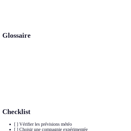
Avis
4.9/5
4.5/5
4.7/5
A
Clients
Glossaire
Terme
Définition
Montgolfière
Ballon utilisé pour le vol grâce à l'air chaud.
Équipage
Personnel responsable d'un vol d'aéronef.
Gonflage
Processus de remplissage du ballon d'air chaud.
Checklist
[ ] Vérifier les prévisions météo
[ ] Choisir une compagnie expérimentée