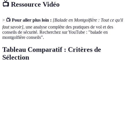
📺 Ressource Vidéo
>
📺 Pour aller plus loin :
[Balade en Montgolfière : Tout ce qu'il
faut savoir]
, une analyse complète des pratiques de vol et des
conseils de sécurité. Recherchez sur YouTube : "balade en
montgolfière conseils".
Tableau Comparatif : Critères de
Sélection
Critère
Option A
Option B
Option C
Verdict
Expérience
10 ans
5 ans
15 ans
C
Pilote
Taille
Standard
Petit
Grand
C
Ballon
Prix
€200
€150
€250
B