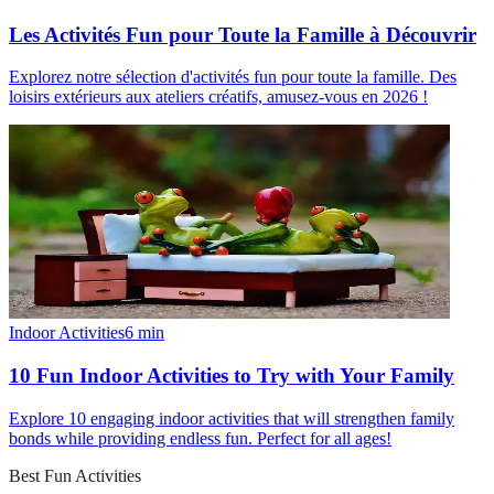
Les Activités Fun pour Toute la Famille à Découvrir
Explorez notre sélection d'activités fun pour toute la famille. Des
loisirs extérieurs aux ateliers créatifs, amusez-vous en 2026 !
Indoor Activities
6
min
10 Fun Indoor Activities to Try with Your Family
Explore 10 engaging indoor activities that will strengthen family
bonds while providing endless fun. Perfect for all ages!
Best Fun Activities