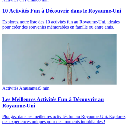
10 Activités Fun à Découvrir dans le Royaume-Uni
Explorez notre liste des 10 activités fun au Royaume-Uni, idéales
pour créer des souvenirs mémorables en famille ou entre amis.
Activités Amusantes
5
min
Les Meilleures Activités Fun à Découvrir au
Royaume-Uni
Plongez dans les meilleures activités fun au Royaume-Uni. Explorez
des expériences uniques pour des moments inoubliables !