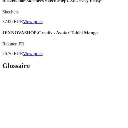
Baskets fille Skechers Skech-Stepz 2.0 - Easy Peasy
Skechers
37.00
EUR
View price
JEXNOVASHOP-Creativ - Avatar'Tablet Manga
Rakuten FR
26.70
EUR
View price
Glossaire
Terme
Définition
Loisirs
Activités favorisant l'expression artistique, comme
créatifs
la peinture ou la sculpture.
Budget
Montant total d'argent que la famille peut
familial
consacrer aux loisirs.