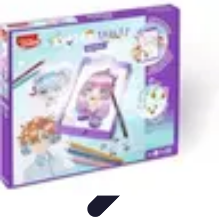
Best Fun Activities
Activités en Plein Air
Famille
Activités de Groupe
Activités
Extrêmes
Activités Créatives
Best Fun Activities