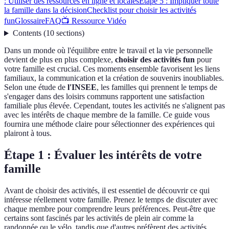
: Utiliser des ressources en ligne et locales
Étape 5 : Impliquer toute
la famille dans la décision
Checklist pour choisir les activités
fun
Glossaire
FAQ
📺 Ressource Vidéo
Contents
(
10
sections
)
Dans un monde où l'équilibre entre le travail et la vie personnelle
devient de plus en plus complexe,
choisir des activités fun
pour
votre famille est crucial. Ces moments ensemble favorisent les liens
familiaux, la communication et la création de souvenirs inoubliables.
Selon une étude de
l'INSEE
, les familles qui prennent le temps de
s'engager dans des loisirs communs rapportent une satisfaction
familiale plus élevée. Cependant, toutes les activités ne s'alignent pas
avec les intérêts de chaque membre de la famille. Ce guide vous
fournira une méthode claire pour sélectionner des expériences qui
plairont à tous.
Étape 1 : Évaluer les intérêts de votre
famille
Avant de choisir des activités, il est essentiel de découvrir ce qui
intéresse réellement votre famille. Prenez le temps de discuter avec
chaque membre pour comprendre leurs préférences. Peut-être que
certains sont fascinés par les activités de plein air comme la
randonnée ou le vélo, tandis que d'autres préfèrent des activités