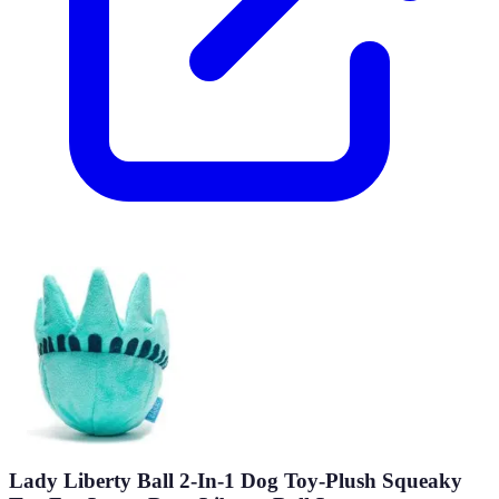
Lady Liberty Ball 2-In-1 Dog Toy-Plush Squeaky