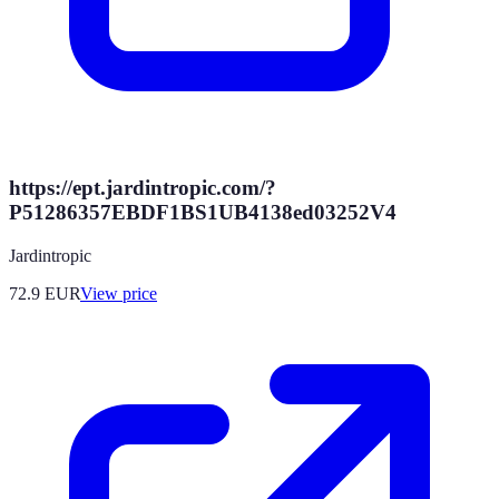
https://ept.jardintropic.com/?
P51286357EBDF1BS1UB4138ed03252V4
Jardintropic
72.9
EUR
View price