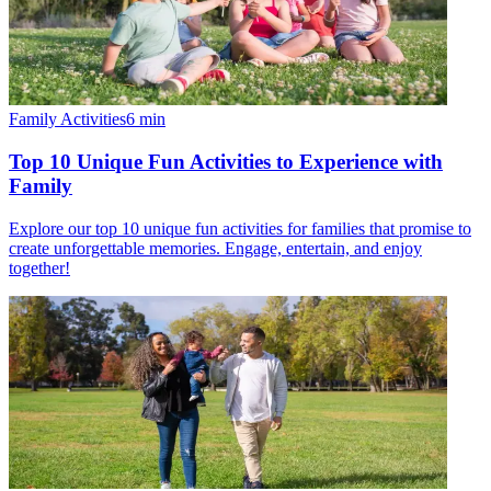
Family Activities
6
min
Top 10 Unique Fun Activities to Experience with
Family
Explore our top 10 unique fun activities for families that promise to
create unforgettable memories. Engage, entertain, and enjoy
together!