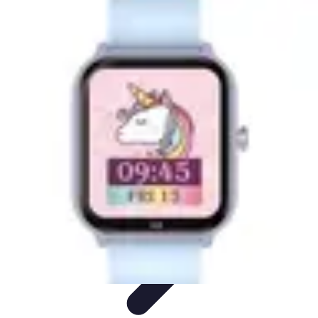
Best Fun Activities
Activités en Plein Air
Famille
Activités de Groupe
Activités
Extrêmes
Activités Créatives
Best Fun Activities