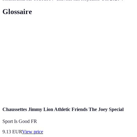
Glossaire
Terme
Définition
Escape
Un jeu où les participants doivent résoudre des
Game
énigmes pour sortir d'une pièce.
Parcours
Un parcours de plein air combinant des éléments
d'Aventure
d'escalade et de tyrolienne.
Un établissement où la bière est fabriquée et
Brasserie
souvent proposée en dégustation.
Chaussettes Jimmy Lion Athletic Friends The Joey Special
Sport Is Good FR
9.13
EUR
View price