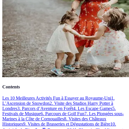
Contents
Les 10 Meilleures Activités Fun à Essayer au Royaume-Uni
1.
L’Ascension de Snowdon
2. Visite des Studios Harry Potter à
Londres
3. Parcors d’Aventure en Forêt
4. Les Escape Games
5.
Festivals de Musique
6. Parcours de Golf Fun
7. Les Plongées sous-
Marines à la Côte de Cornouailles
8. Visites des Châteaux
Historiques
9. Visites de Brasseries et Dégustations de Bière
10.