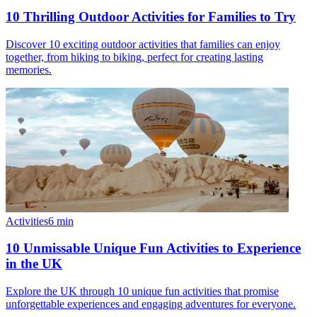
10 Thrilling Outdoor Activities for Families to Try
Discover 10 exciting outdoor activities that families can enjoy
together, from hiking to biking, perfect for creating lasting
memories.
Activities
6
min
10 Unmissable Unique Fun Activities to Experience
in the UK
Explore the UK through 10 unique fun activities that promise
unforgettable experiences and engaging adventures for everyone.