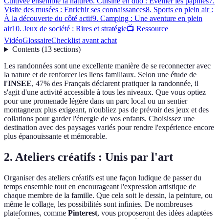
Cultivée ensemble la nature
6. Cuisine en duo : Éveiller les papilles
7.
Visite des musées : Enrichir ses connaissances
8. Sports en plein air :
À la découverte du côté actif
9. Camping : Une aventure en plein
air
10. Jeux de société : Rires et stratégie
📺 Ressource
Vidéo
Glossaire
Checklist avant achat
Contents
(
13
sections
)
Les randonnées sont une excellente manière de se reconnecter avec
la nature et de renforcer les liens familiaux. Selon une étude de
l'INSEE
, 47% des Français déclarent pratiquer la randonnée, il
s'agit d'une activité accessible à tous les niveaux. Que vous optiez
pour une promenade légère dans un parc local ou un sentier
montagneux plus exigeant, n'oubliez pas de prévoir des jeux et des
collations pour garder l'énergie de vos enfants. Choisissez une
destination avec des paysages variés pour rendre l'expérience encore
plus épanouissante et mémorable.
2. Ateliers créatifs : Unis par l'art
Organiser des ateliers créatifs est une façon ludique de passer du
temps ensemble tout en encourageant l'expression artistique de
chaque membre de la famille. Que cela soit le dessin, la peinture, ou
même le collage, les possibilités sont infinies. De nombreuses
plateformes, comme
Pinterest
, vous proposeront des idées adaptées