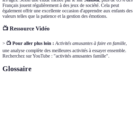
Français jouent régulièrement à des jeux de société. Cela peut
également offrir une excellente occasion d'apprendre aux enfants des
valeurs telles que la patience et la gestion des émotions.
📺 Ressource Vidéo
>
📺 Pour aller plus loin :
Activités amusantes à faire en famille
,
une analyse complète des meilleures activités à essayer ensemble.
Recherchez sur YouTube : "activités amusantes famille".
Glossaire
Terme
Définition
Activités
Ensemble d'activités organisées ou spontanées visant
en famille
à renforcer les liens familiaux.
Activité de marche sur un sentier naturel, facilitant
Randonnée
le contact avec la nature.