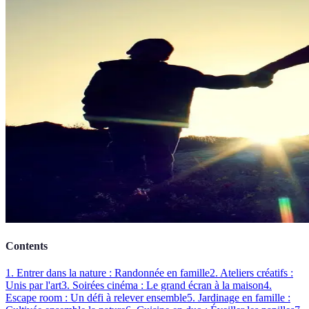
Contents
1. Entrer dans la nature : Randonnée en famille
2. Ateliers créatifs :
Unis par l'art
3. Soirées cinéma : Le grand écran à la maison
4.
Escape room : Un défi à relever ensemble
5. Jardinage en famille :