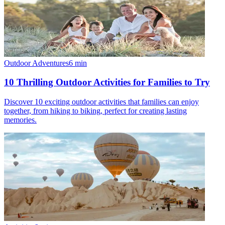
Outdoor Adventures
6
min
10 Thrilling Outdoor Activities for Families to Try
Discover 10 exciting outdoor activities that families can enjoy
together, from hiking to biking, perfect for creating lasting
memories.