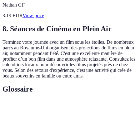
Nathan GF
3.19
EUR
View price
8. Séances de Cinéma en Plein Air
Terminez votre journée avec un film sous les étoiles. De nombreux
parcs au Royaume-Uni organisent des projections de films en plein
air, notamment pendant l’été. C'est une excellente manière de
profiter d’un bon film dans une atmosphère relaxante. Consultez les
calendriers locaux pour découvrir les films projetés près de chez
vous. Selon des retours d'expérience, c'est une activité qui crée de
beaux souvenirs en famille ou entre amis.
Glossaire
Terme
Définition
Parcs
Lieux de loisirs offrant des manèges et
d'attractions
spectacles.