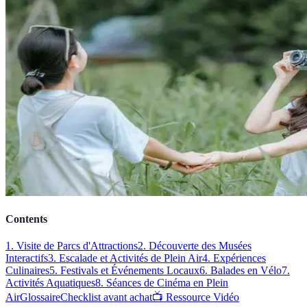
Contents
1. Visite de Parcs d'Attractions
2. Découverte des Musées
Interactifs
3. Escalade et Activités de Plein Air
4. Expériences
Culinaires
5. Festivals et Événements Locaux
6. Balades en Vélo
7.
Activités Aquatiques
8. Séances de Cinéma en Plein
Air
Glossaire
Checklist avant achat
📺 Ressource Vidéo