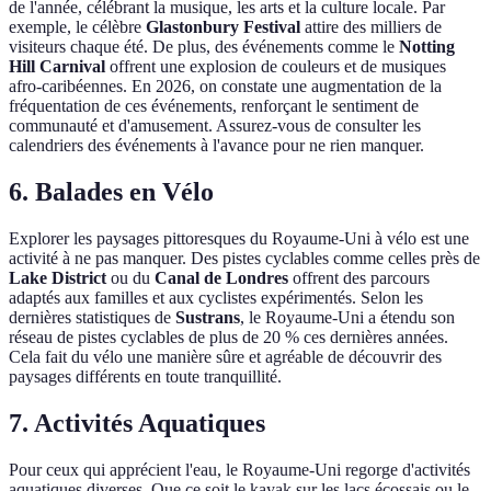
de l'année, célébrant la musique, les arts et la culture locale. Par
exemple, le célèbre
Glastonbury Festival
attire des milliers de
visiteurs chaque été. De plus, des événements comme le
Notting
Hill Carnival
offrent une explosion de couleurs et de musiques
afro-caribéennes. En 2026, on constate une augmentation de la
fréquentation de ces événements, renforçant le sentiment de
communauté et d'amusement. Assurez-vous de consulter les
calendriers des événements à l'avance pour ne rien manquer.
6. Balades en Vélo
Explorer les paysages pittoresques du Royaume-Uni à vélo est une
activité à ne pas manquer. Des pistes cyclables comme celles près de
Lake District
ou du
Canal de Londres
offrent des parcours
adaptés aux familles et aux cyclistes expérimentés. Selon les
dernières statistiques de
Sustrans
, le Royaume-Uni a étendu son
réseau de pistes cyclables de plus de 20 % ces dernières années.
Cela fait du vélo une manière sûre et agréable de découvrir des
paysages différents en toute tranquillité.
7. Activités Aquatiques
Pour ceux qui apprécient l'eau, le Royaume-Uni regorge d'activités
aquatiques diverses. Que ce soit le kayak sur les lacs écossais ou le