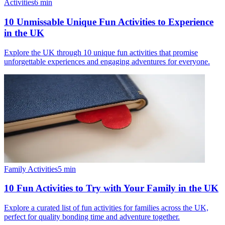
Activities
6
min
10 Unmissable Unique Fun Activities to Experience
in the UK
Explore the UK through 10 unique fun activities that promise
unforgettable experiences and engaging adventures for everyone.
Family Activities
5
min
10 Fun Activities to Try with Your Family in the UK
Explore a curated list of fun activities for families across the UK,
perfect for quality bonding time and adventure together.