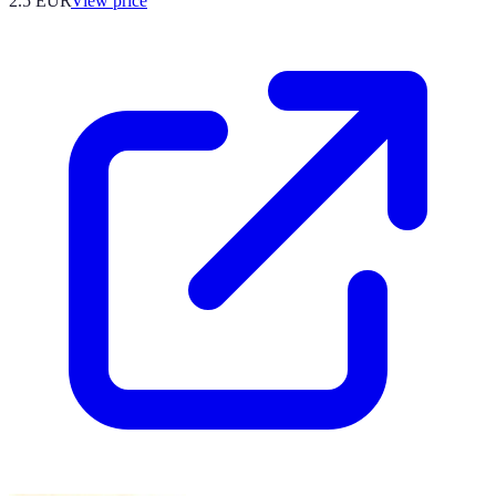
2.5
EUR
View price