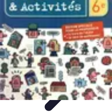
Best Fun Activities
Activités en Plein Air
Famille
Activités de Groupe
Activités
Extrêmes
Activités Créatives
Best Fun Activities