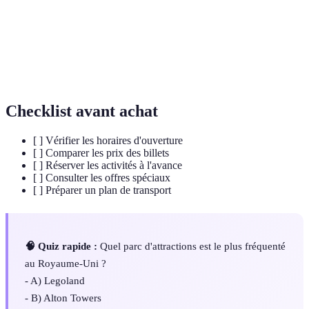
Activités
Sports et loisirs effectués sur l'eau.
aquatiques
Itinéraires dédiés à la circulation des
Pistes cyclables
cyclistes.
Checklist avant achat
[ ] Vérifier les horaires d'ouverture
[ ] Comparer les prix des billets
[ ] Réserver les activités à l'avance
[ ] Consulter les offres spéciaux
[ ] Préparer un plan de transport
🧠 Quiz rapide :
Quel parc d'attractions est le plus fréquenté
au Royaume-Uni ?
- A) Legoland
- B) Alton Towers