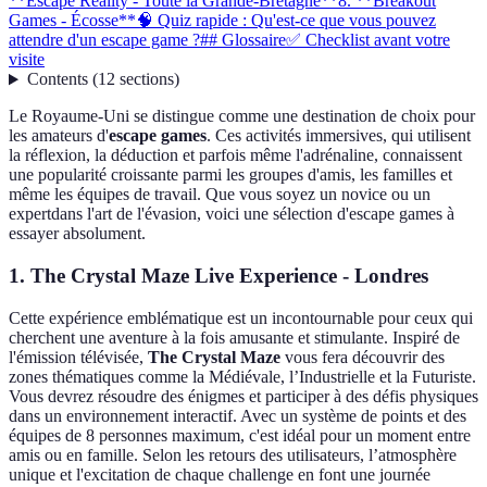
**Escape Reality - Toute la Grande-Bretagne**
8. **Breakout
Games - Écosse**
🧠 Quiz rapide : Qu'est-ce que vous pouvez
attendre d'un escape game ?
## Glossaire
✅ Checklist avant votre
visite
Contents
(
12
sections
)
Le Royaume-Uni se distingue comme une destination de choix pour
les amateurs d'
escape games
. Ces activités immersives, qui utilisent
la réflexion, la déduction et parfois même l'adrénaline, connaissent
une popularité croissante parmi les groupes d'amis, les familles et
même les équipes de travail. Que vous soyez un novice ou un
expertdans l'art de l'évasion, voici une sélection d'escape games à
essayer absolument.
1.
The Crystal Maze Live Experience - Londres
Cette expérience emblématique est un incontournable pour ceux qui
cherchent une aventure à la fois amusante et stimulante. Inspiré de
l'émission télévisée,
The Crystal Maze
vous fera découvrir des
zones thématiques comme la Médiévale, l’Industrielle et la Futuriste.
Vous devrez résoudre des énigmes et participer à des défis physiques
dans un environnement interactif. Avec un système de points et des
équipes de 8 personnes maximum, c'est idéal pour un moment entre
amis ou en famille. Selon les retours des utilisateurs, l’atmosphère
unique et l'excitation de chaque challenge en font une journée