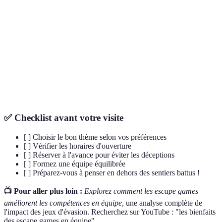
Escape
Activité où les participants sont enfermés dans une
Game
pièce et doivent résoudre des indices pour en sortir.
Terme désignant une expérience qui engage
Immersif
complètement les participants.
Team
Activités conçues pour renforcer la cohésion et la
Building
collaboration au sein d'une équipe.
✅ Checklist avant votre visite
[ ] Choisir le bon thème selon vos préférences
[ ] Vérifier les horaires d'ouverture
[ ] Réserver à l'avance pour éviter les déceptions
[ ] Formez une équipe équilibrée
[ ] Préparez-vous à penser en dehors des sentiers battus !
📺 Pour aller plus loin :
Explorez comment les escape games
améliorent les compétences en équipe
, une analyse complète de
l'impact des jeux d'évasion. Recherchez sur YouTube : "les bienfaits
des escape games en équipe".