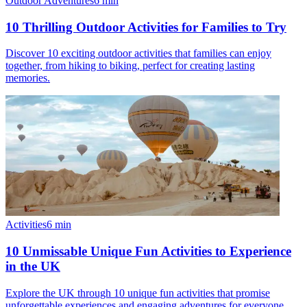
Outdoor Adventures
6
min
10 Thrilling Outdoor Activities for Families to Try
Discover 10 exciting outdoor activities that families can enjoy
together, from hiking to biking, perfect for creating lasting
memories.
Activities
6
min
10 Unmissable Unique Fun Activities to Experience
in the UK
Explore the UK through 10 unique fun activities that promise
unforgettable experiences and engaging adventures for everyone.