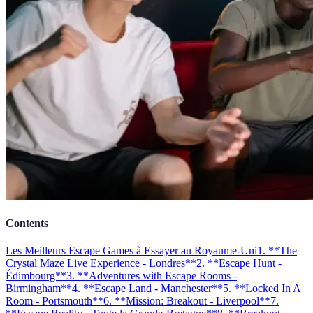
Contents
Les Meilleurs Escape Games à Essayer au Royaume-Uni
1. **The
Crystal Maze Live Experience - Londres**
2. **Escape Hunt -
Édimbourg**
3. **Adventures with Escape Rooms -
Birmingham**
4. **Escape Land - Manchester**
5. **Locked In A
Room - Portsmouth**
6. **Mission: Breakout - Liverpool**
7.