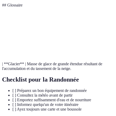
## Glossaire
Terme
Définition
Topographie
Étude des formes de la surface terrestre.
Ensemble des conditions environnementales
Biotope
nécessaires à une communauté d'espèces.
| **Glacier** | Masse de glace de grande étendue résultant de
l'accumulation et du tassement de la neige.
Checklist pour la Randonnée
[ ] Préparez un bon équipement de randonnée
[ ] Consultez la météo avant de partir
[ ] Emportez suffisamment d'eau et de nourriture
[ ] Informez quelqu'un de votre itinéraire
[ ] Ayez toujours une carte et une boussole