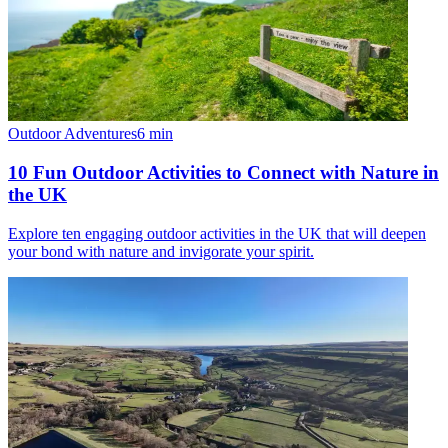
Outdoor Adventures
6
min
10 Fun Outdoor Activities to Connect with Nature in
the UK
Explore ten engaging outdoor activities in the UK that will deepen
your bond with nature and invigorate your spirit.