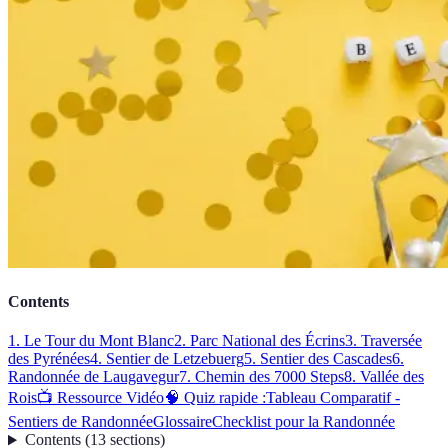
Contents
1. Le Tour du Mont Blanc
2. Parc National des Écrins
3. Traversée
des Pyrénées
4. Sentier de Letzebuerg
5. Sentier des Cascades
6.
Randonnée de Laugavegur
7. Chemin des 7000 Steps
8. Vallée des
Rois
📺 Ressource Vidéo
🧠 Quiz rapide :
Tableau Comparatif -
Sentiers de Randonnée
Glossaire
Checklist pour la Randonnée
Contents
(
13
sections
)