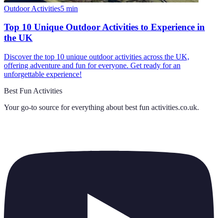
Outdoor Activities
5
min
Top 10 Unique Outdoor Activities to Experience in
the UK
Discover the top 10 unique outdoor activities across the UK,
offering adventure and fun for everyone. Get ready for an
unforgettable experience!
Best Fun Activities
Your go-to source for everything about
best fun activities.co.uk
.