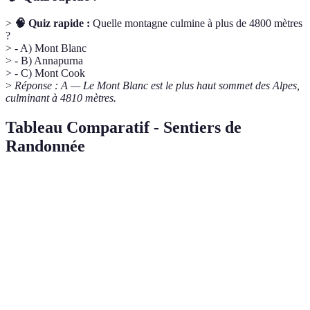
>
🧠 Quiz rapide :
Quelle montagne culmine à plus de 4800 mètres
?
> - A) Mont Blanc
> - B) Annapurna
> - C) Mont Cook
>
Réponse : A — Le Mont Blanc est le plus haut sommet des Alpes,
culminant à 4810 mètres.
Tableau Comparatif - Sentiers de
Randonnée
Sentier
Longueur
Difficulté
Pays
Mont Blanc
170 km
Moyen
France, Italie, Suisse
Écrins
Varie
Élevée
France
Pyrénées
800 km
Elevée
France, Espagne