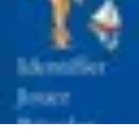
Best Fun Activities
Activités en Plein Air
Famille
Activités de Groupe
Activités Extrêmes
A
Best Fun Activities