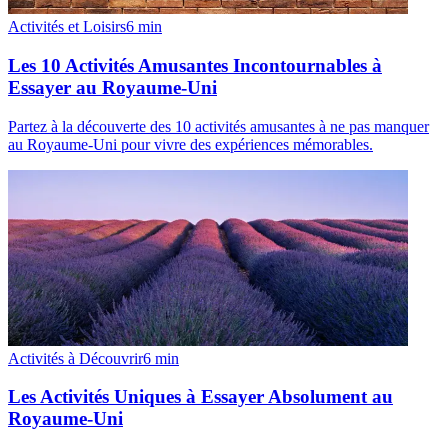
Activités et Loisirs
6
min
Les 10 Activités Amusantes Incontournables à
Essayer au Royaume-Uni
Partez à la découverte des 10 activités amusantes à ne pas manquer
au Royaume-Uni pour vivre des expériences mémorables.
Activités à Découvrir
6
min
Les Activités Uniques à Essayer Absolument au
Royaume-Uni