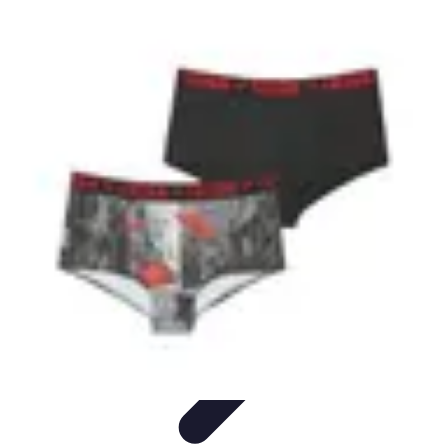
Best Fun Activities
Activités en Plein Air
Famille
Activités de Groupe
Activités
Extrêmes
Activités Créatives
Best Fun Activities