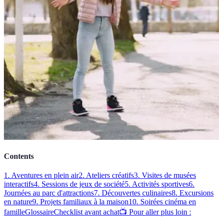
Contents
1. Aventures en plein air
2. Ateliers créatifs
3. Visites de musées
interactifs
4. Sessions de jeux de société
5. Activités sportives
6.
Journées au parc d'attractions
7. Découvertes culinaires
8. Excursions
en nature
9. Projets familiaux à la maison
10. Soirées cinéma en
famille
Glossaire
Checklist avant achat
📺 Pour aller plus loin :