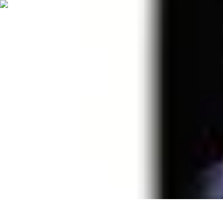
Best Fun Activities
Activités en Plein Air
Famille
Activités de Groupe
Activités Extrêmes
A
Best Fun Activities