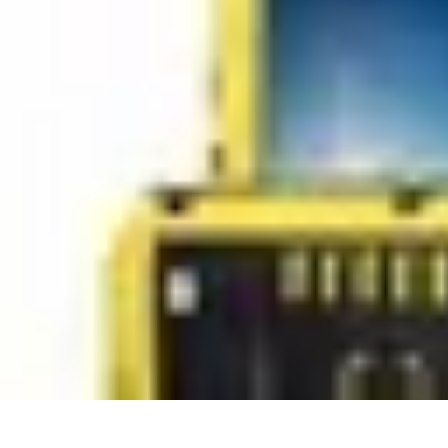
Best Fun Activities
Activités en Plein Air
Famille
Activités de Groupe
Activités Extrêmes
A
Best Fun Activities