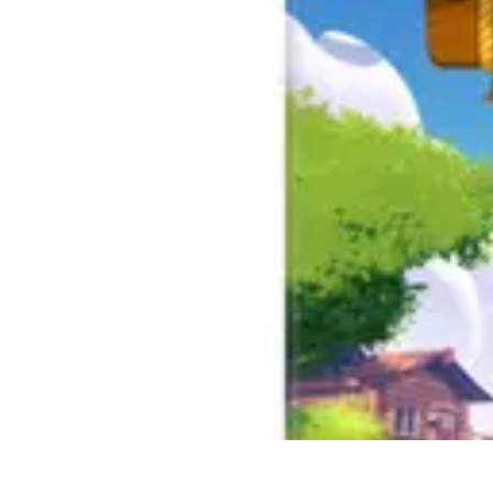
Best Fun Activities
Activités en Plein Air
Famille
Activités de Groupe
Activités Extrêmes
A
Best Fun Activities