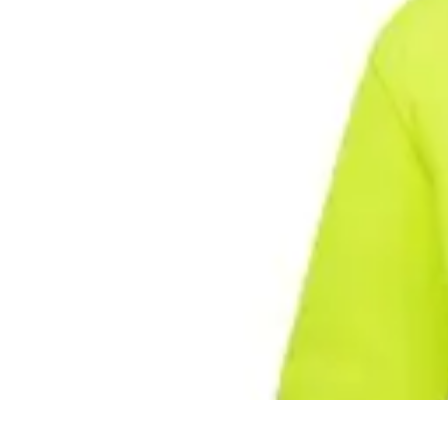
Best Fun Activities
Activités en Plein Air
Famille
Activités de Groupe
Activités Extrêmes
A
Best Fun Activities