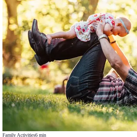
Family Activities
6
min