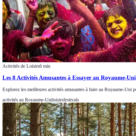
Activités de Loisirs
6
min
Les 8 Activités Amusantes à Essayer au Royaume-Uni
Explorez les meilleures activités amusantes à faire au Royaume-Uni pou
activités au Royaume-Uni
loisirs
festivals